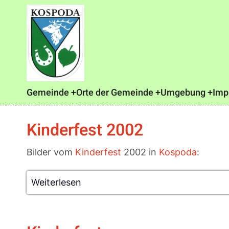
Direkt
zum
Inhalt
Main
Gemeinde
Orte der Gemeinde
Umgebung
Imp
navigation
Kinderfest 2002
Bilder vom
Kinderfest
2002 in
Kospoda
:
Weiterlesen
über
Kinderfest
2002