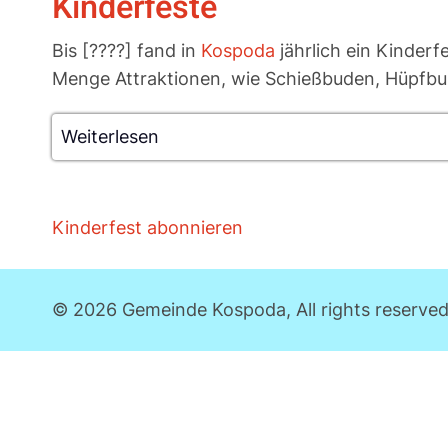
Kinderfeste
Bis [????] fand in
Kospoda
jährlich ein Kinderf
Menge Attraktionen, wie Schießbuden, Hüpfbur
Weiterlesen
über
Kinderfeste
Kinderfest abonnieren
© 2026 Gemeinde Kospoda, All rights reserved