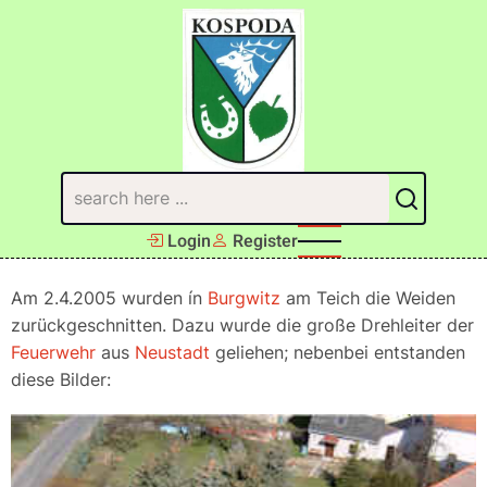
Direkt
zum
Inhalt
Suchen
Login
Register
Am 2.4.2005 wurden ín
Burgwitz
am Teich die Weiden
zurückgeschnitten. Dazu wurde die große Drehleiter der
Feuerwehr
aus
Neustadt
geliehen; nebenbei entstanden
diese Bilder: